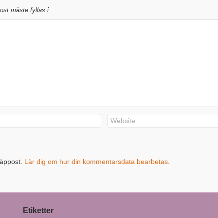
st måste fyllas i
räppost.
Lär dig om hur din kommentarsdata bearbetas
.
Etiketter