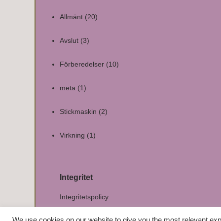
Allmänt
(20)
Avslut
(3)
Förberedelser
(10)
meta
(1)
Stickmaskin
(2)
Virkning
(1)
Integritet
Integritetspolicy
We use cookies on our website to give you the most relevant exp