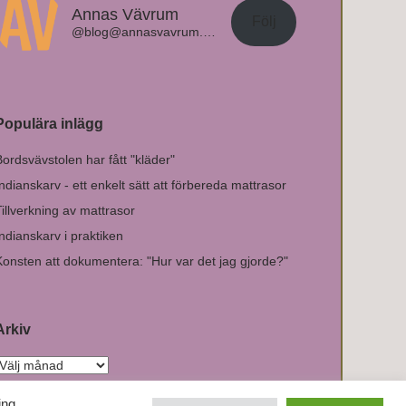
Annas Vävrum
Följ
@blog@annasvavrum.com
Populära inlägg
Bordsvävstolen har fått "kläder"
Indianskarv - ett enkelt sätt att förbereda mattrasor
Tillverkning av mattrasor
Indianskarv i praktiken
Konsten att dokumentera: "Hur var det jag gjorde?"
Arkiv
ing