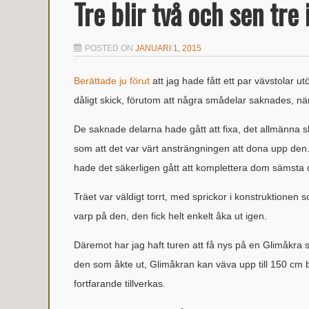
Tre blir två och sen tre
POSTED ON
JANUARI 1, 2015
Berättade ju förut
att jag hade fått ett par vävstolar u
dåligt skick, förutom att några smådelar saknades, när
De saknade delarna hade gått att fixa, det allmänna skic
som att det var värt ansträngningen att dona upp den.
hade det säkerligen gått att komplettera dom sämsta
Träet var väldigt torrt, med sprickor i konstruktionen s
varp på den, den fick helt enkelt åka ut igen.
Däremot har jag haft turen att få nys på en Glimåkra s
den som åkte ut, Glimåkran kan väva upp till 150 cm b
fortfarande tillverkas.