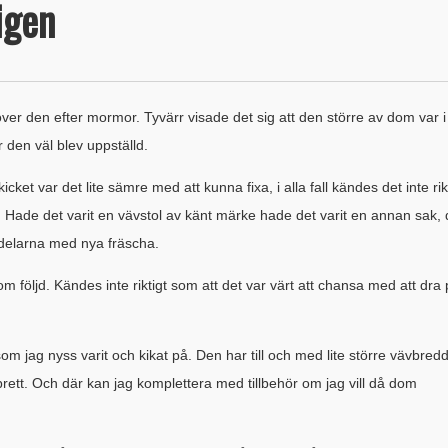
 igen
töver den efter mormor. Tyvärr visade det sig att den större av dom var i 
 den väl blev uppställd.
ket var det lite sämre med att kunna fixa, i alla fall kändes det inte rik
 Hade det varit en vävstol av känt märke hade det varit en annan sak,
 delarna med nya fräscha.
om följd. Kändes inte riktigt som att det var värt att chansa med att dra
om jag nyss varit och kikat på. Den har till och med lite större vävbred
rett. Och där kan jag komplettera med tillbehör om jag vill då dom