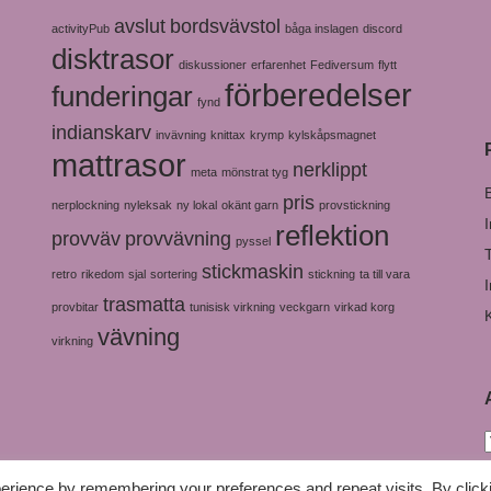
avslut
bordsvävstol
activityPub
båga inslagen
discord
disktrasor
diskussioner
erfarenhet
Fediversum
flytt
förberedelser
funderingar
fynd
indianskarv
invävning
knittax
krymp
kylskåpsmagnet
mattrasor
nerklippt
meta
mönstrat tyg
pris
nerplockning
nyleksak
ny lokal
okänt garn
provstickning
reflektion
provväv
provvävning
pyssel
stickmaskin
retro
rikedom
sjal
sortering
stickning
ta till vara
trasmatta
provbitar
tunisisk virkning
veckgarn
virkad korg
vävning
virkning
erience by remembering your preferences and repeat visits. By click