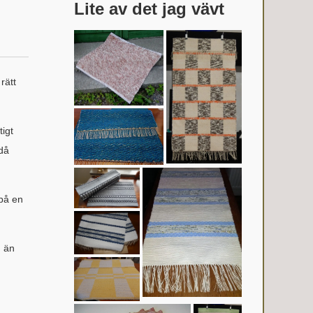
Lite av det jag vävt
rätt
tigt
 då
 på en
d än