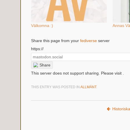
Välkomna :)
Annas Vävr
Share this page from your
fediverse
server
https://
Share
This server does not support sharing. Please visit
.
THIS ENTRY WAS POSTED IN
ALLMÄNT
.
Post navigation
Historisk