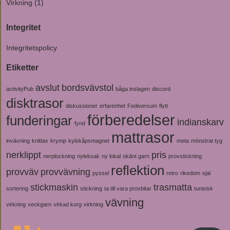
Virkning
(1)
Integritet
Integritetspolicy
Etiketter
avslut
bordsvävstol
activityPub
båga inslagen
discord
disktrasor
diskussioner
erfarenhet
Fediversum
flytt
förberedelser
funderingar
indianskarv
fynd
mattrasor
invävning
knittax
krymp
kylskåpsmagnet
meta
mönstrat tyg
nerklippt
pris
nerplockning
nyleksak
ny lokal
okänt garn
provstickning
reflektion
provväv
provvävning
pyssel
retro
rikedom
sjal
stickmaskin
trasmatta
sortering
stickning
ta till vara provbitar
tunisisk
vävning
virkning
veckgarn
virkad korg
virkning