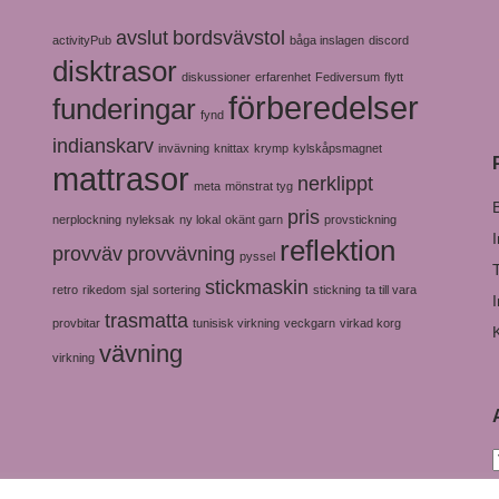
avslut
bordsvävstol
activityPub
båga inslagen
discord
disktrasor
diskussioner
erfarenhet
Fediversum
flytt
förberedelser
funderingar
fynd
indianskarv
invävning
knittax
krymp
kylskåpsmagnet
mattrasor
nerklippt
meta
mönstrat tyg
pris
nerplockning
nyleksak
ny lokal
okänt garn
provstickning
reflektion
provväv
provvävning
pyssel
stickmaskin
retro
rikedom
sjal
sortering
stickning
ta till vara
trasmatta
provbitar
tunisisk virkning
veckgarn
virkad korg
vävning
virkning