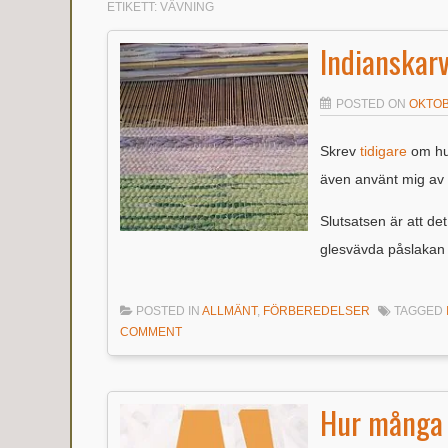
ETIKETT:
VÄVNING
Indianskarv
POSTED ON
OKTOB
Skrev
tidigare
om hur
även använt mig av 
Slutsatsen är att det
glesvävda påslakan 
POSTED IN
ALLMÄNT
,
FÖRBEREDELSER
TAGGED
COMMENT
Hur många 