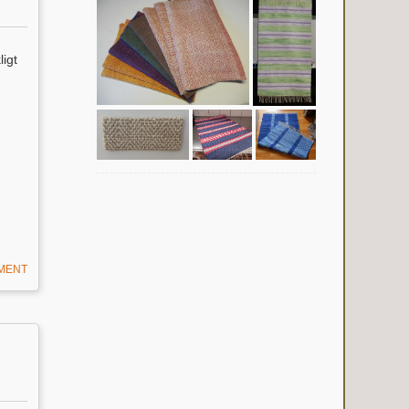
ligt
n
MMENT