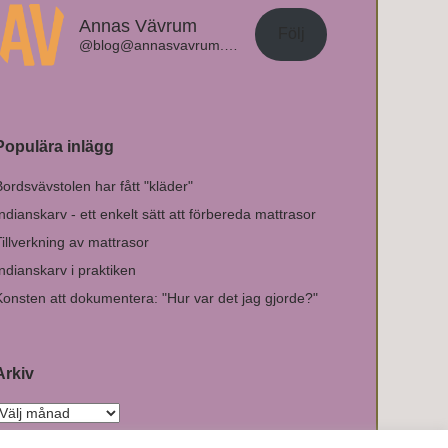
Annas Vävrum
Följ
@blog@annasvavrum.com
Populära inlägg
Bordsvävstolen har fått "kläder"
Indianskarv - ett enkelt sätt att förbereda mattrasor
Tillverkning av mattrasor
Indianskarv i praktiken
Konsten att dokumentera: "Hur var det jag gjorde?"
Arkiv