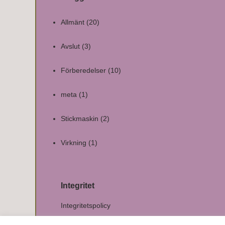
Allmänt
(20)
Avslut
(3)
Förberedelser
(10)
meta
(1)
Stickmaskin
(2)
Virkning
(1)
Integritet
Integritetspolicy