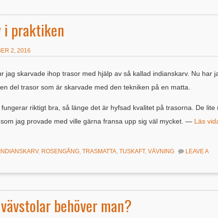
 i praktiken
ER 2, 2016
 jag skarvade ihop trasor med hjälp av så kallad indianskarv. Nu har j
en del trasor som är skarvade med den tekniken på en matta.
 fungerar riktigt bra, så länge det är hyfsad kvalitet på trasorna. De lite
som jag provade med ville gärna fransa upp sig väl mycket. —
Läs vid
INDIANSKARV
,
ROSENGÅNG
,
TRASMATTA
,
TUSKAFT
,
VÄVNING
LEAVE A
vävstolar behöver man?