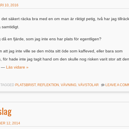
I 10, 2016
 det säkert räcka bra med en om man är riktigt petig, två har jag tillräck
 samtidigt.
 då en fjärde, som jag inte ens har plats för egentligen?
 att jag inte ville se den möta sitt öde som kaffeved, eller bara som
, för hade inte jag tagit hand om den skulle nog risken varit stor att de
. —
Läs vidare »
TAGGED
PLATSBRIST
,
REFLEKTION
,
VÄVNING
,
VÄVSTOLAR
LEAVE A CO
slag
ER 12, 2014