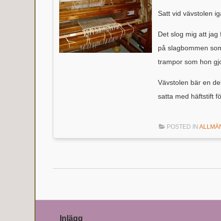
Satt vid vävstolen i
Det slog mig att jag
på slagbommen som 
trampor som hon gj
Vävstolen bär en del
satta med häftstift 
POSTED IN
ALLMÄ
Post navigation
Inlägg