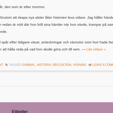
går, den som är efter mormor.
 förutom att skapa nya alster låter historien leva vidare. Jag håller hän
redan är nött där hon höll sina händer när hon vävde, trampar på s
orde.
 spår efter tidigare vävar, anteckningar och vävnotor som hon hade fas
för att hålla reda på vad hon skulle göra och till vem. —
Läs vidare »
NT
TAGGED
GAMMAL
,
HISTORIA
,
REFLEKTION
,
VÄVNING
LEAVE A CO
Etiketter