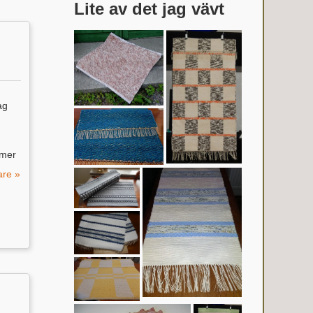
Lite av det jag vävt
ag
 mer
are »