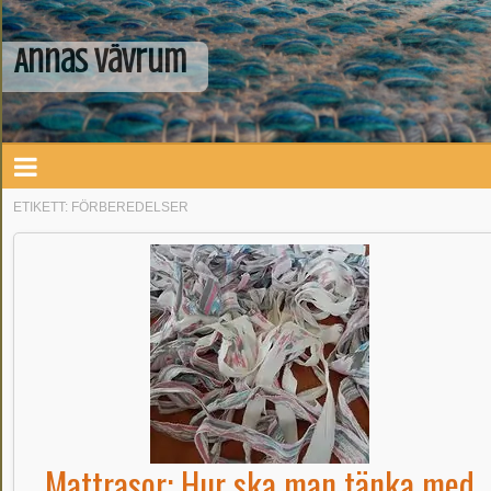
Annas Vävrum
ETIKETT:
FÖRBEREDELSER
Mattrasor: Hur ska man tänka med