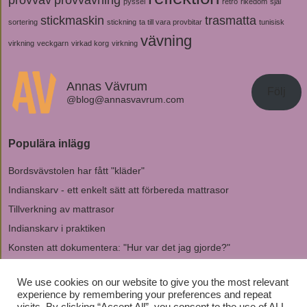
pyssel
retro
rikedom
sjal
stickmaskin
trasmatta
sortering
stickning
ta till vara provbitar
tunisisk
vävning
virkning
veckgarn
virkad korg
virkning
Annas Vävrum
Följ
@blog@annasvavrum.com
Populära inlägg
Bordsvävstolen har fått "kläder"
Indianskarv - ett enkelt sätt att förbereda mattrasor
Tillverkning av mattrasor
Indianskarv i praktiken
Konsten att dokumentera: "Hur var det jag gjorde?"
Arkiv
We use cookies on our website to give you the most relevant
experience by remembering your preferences and repeat