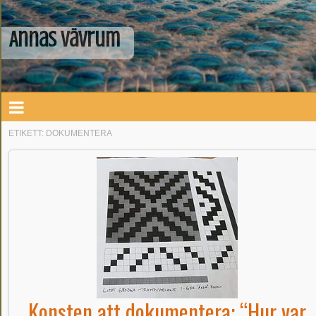
Annas Vävrum
ETIKETT:
DOKUMENTERA
Konsten att dokumentera: “Hur var