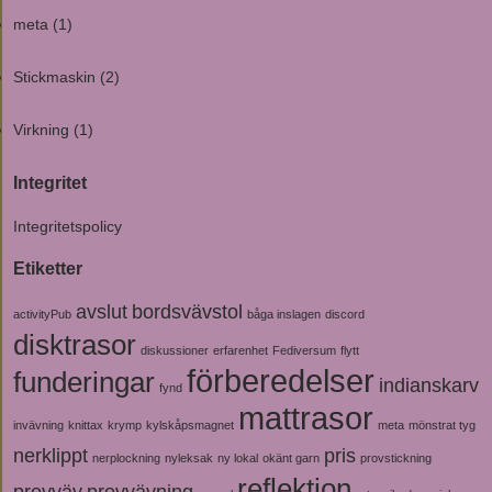
meta
(1)
Stickmaskin
(2)
Virkning
(1)
Integritet
Integritetspolicy
Etiketter
avslut
bordsvävstol
activityPub
båga inslagen
discord
disktrasor
diskussioner
erfarenhet
Fediversum
flytt
förberedelser
funderingar
indianskarv
fynd
mattrasor
invävning
knittax
krymp
kylskåpsmagnet
meta
mönstrat tyg
nerklippt
pris
nerplockning
nyleksak
ny lokal
okänt garn
provstickning
reflektion
provväv
provvävning