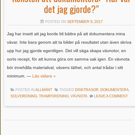
det jag gjorde?”
POSTED ON
SEPTEMBER 9, 2017
Jag har insett att jag borde bli bättre på att dokumentera mina
vävar. Inte bara genom att ta bilder på resultatet utan även skriva
upp hur jag gjorde egentligen. Det vill säga skapa vävnotor, en
sorts recept, för att kunna göra om samma sak igen. En vävnota
bör innehålla materialval, vävens täthet, och antal trådar i sitt
minimum. —
Läs vidare »
POSTED IN
ALLMÄNT
TAGGED
DISKTRASOR
,
DOKUMENTERA
,
SOLVORDNING
,
TRAMPORDNING
,
VÄVNOTA
LEAVE A COMMENT
Post navigation